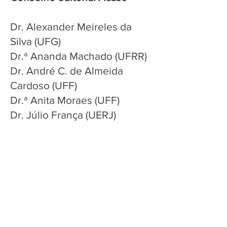
Dr. Alexander Meireles da
Silva (UFG)
Dr.ª Ananda Machado (UFRR)
Dr. André C. de Almeida
Cardoso (UFF)
Dr.ª Anita Moraes (UFF)
Dr. Júlio França (UERJ)
Dr. Marcelo Diniz (UFRJ)
Dr. Marcio Markendorf (UFSC)
Dr. Marcio Tavares d’Amaral
(UFRJ)
Dr. Paulo da Costa e Silva
(UFRJ)
Dr. Silvio Renato Jorge (UFF)