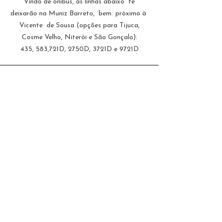
Vindo de ônibus, as linhas abaixo te
deixarão na Muniz Barreto, bem próximo à
Vicente de Sousa (opções para Tijuca,
Cosme Velho, Niterói e São Gonçalo):
435, 583,721D, 2750D, 3721D e 9721D
CARRO
Vindo de carro, você pode parar no
estacionamento Estapar da Muniz Barreto,
em que os clientes da Acaso tem 30% de
desconto. Basta carimbar seu ticket de
estacionamento em nossa recepção ao sair.
Endeço: R. Muniz Barreto, 646