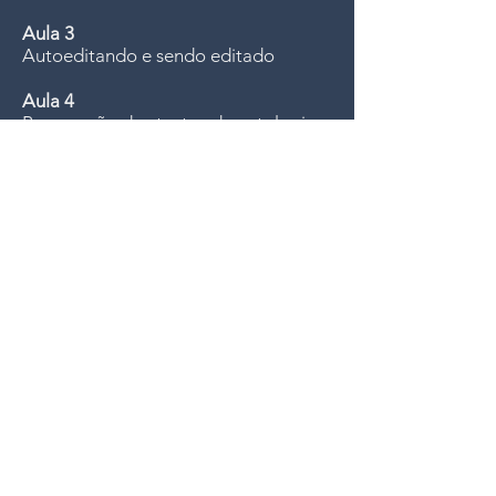
Aula 3
Autoeditando e sendo editado
Aula 4
Preparação dos textos da antologia
professora
Simone Campos é ficcionista desde o
ano 2000, com seis livros publicados,
a maioria romances. Seu livro mais
recente, Nada vai acontecer com
você, saiu em maio de 2021 pela
Companhia das Letras. Além disso,
ela trabalhou como editora de livros
nacionais e é tradutora, conhecendo
o mercado editorial profundamente;