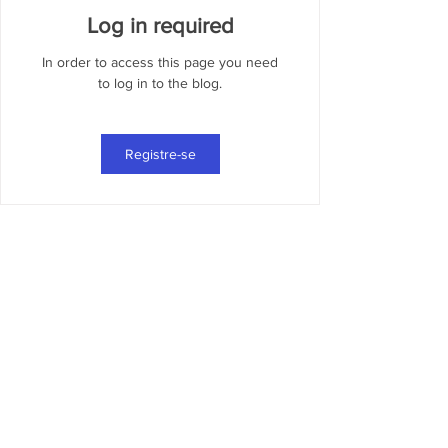
Log in required
In order to access this page you need
to log in to the blog.
Registre-se
Visite a Acaso
Rua Vicente de
Sousa, 16
Botafogo - Rio de Janeiro
Fale conosco
tel.:
+5521973586387
contato@acasocultural.com.br
Newsletter Acaso