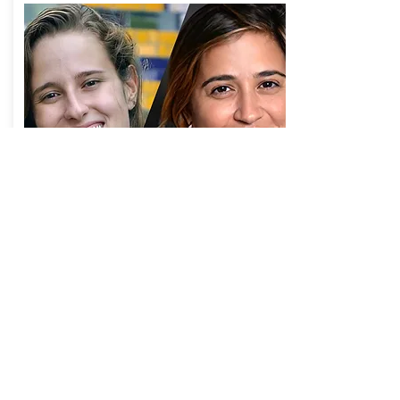
COMUNICAÇÃO
Comunicação consciente e os
impactos nas relações
com Ana Luiza Gama e Cristiana Miller
O curso é um convite à reflexão e à prática
de um novo olhar sobre a comunicação. A